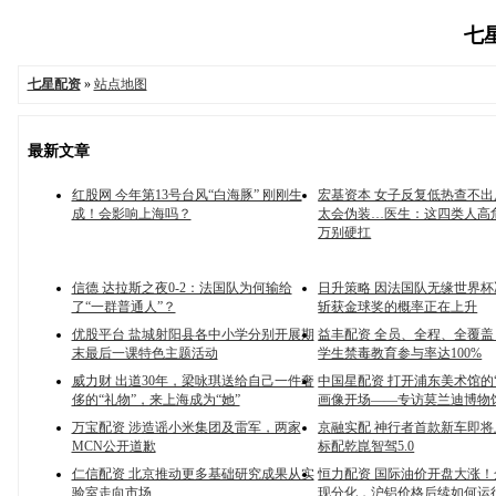
七星
七星配资
»
站点地图
最新文章
红股网 今年第13号台风“白海豚” 刚刚生
宏基资本 女子反复低热查不
成！会影响上海吗？
太会伪装…医生：这四类人高
万别硬扛
信德 达拉斯之夜0-2：法国队为何输给
日升策略 因法国队无缘世界
了“一群普通人”？
斩获金球奖的概率正在上升
优股平台 盐城射阳县各中小学分别开展期
益丰配资 全员、全程、全覆
末最后一课特色主题活动
学生禁毒教育参与率达100%
威力财 出道30年，梁咏琪送给自己一件奢
中国星配资 打开浦东美术馆的
侈的“礼物”，来上海成为“她”
画像开场——专访莫兰迪博物
万宝配资 涉造谣小米集团及雷军，两家
京融实配 神行者首款新车即
MCN公开道歉
标配乾崑智驾5.0
仁信配资 北京推动更多基础研究成果从实
恒力配资 国际油价开盘大涨
验室走向市场
现分化，沪铝价格后续如何运