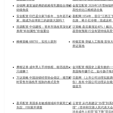
谷锦网 麦富迪奶弗奶糕粮母乳菌组合增强
金股宝配资 2026年5月雪纳
幼猫免疫
高性价比口粮精选合集
安全配资 印巴孟分家70多年，当年若不分
盈配网 1954年，昔日“江西王
家，能成为全球前三的超级大国吗？
生路，蒋介石冷嘲：混成这样
浩源配资 中信建投：资本市场改革深化下
泛策略 盘后暴涨近40%！戴尔
券商“科创属性”价值重估
器营收预期 行业有望持续高景
棒棒策略 688701，实控人获刑
科银宏泰 突破人工瓶颈 首张
类证落地
摩根证券 成年男人手持铁棍，能否战胜一
金河配资 俄国史上最失败的
只雄狮？
美国每年赚千亿，如今肠子悔
万达策略 中国连锁经营协会倡议：规范即
贝盈网 《上市公司治理实践
时零售市场秩序 抵制内卷式竞争
告》发布 中国公司治理从合
值提升
盈禾配资 美国多名敏感领域科学家死亡或
云资管 从代表建议“办理”到系
失踪，FBI展开调查
理”（坚持和完善人民代表大
涉未成年人犯罪“双下降”背后