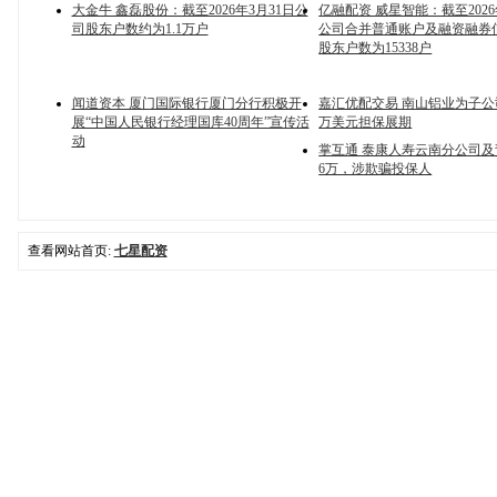
大金牛 鑫磊股份：截至2026年3月31日公
亿融配资 威星智能：截至2026
司股东户数约为1.1万户
公司合并普通账户及融资融券
股东户数为15338户
闻道资本 厦门国际银行厦门分行积极开
嘉汇优配交易 南山铝业为子公司
展“中国人民银行经理国库40周年”宣传活
万美元担保展期
动
掌互通 泰康人寿云南分公司
6万，涉欺骗投保人
查看网站首页:
七星配资