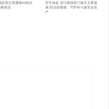
场监管总局通报44批次
宏牛操盘 浙江植保部门借力卫星遥
合格情况
感 防治赤霉病、守护冬小麦安全生
产