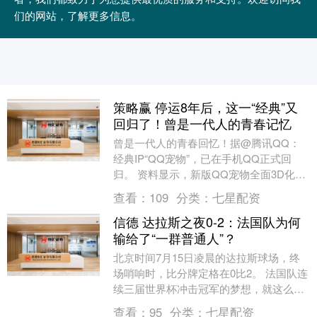
们的网站，了解更多信息。
策略赢 停运8年后，这一“经典”又
回归了！曾是一代人的青春记忆
曾是一代人的青春回忆！据@腾讯QQ：
经典IP“QQ宠物”，已在手机QQ正式回
归。 资料显示，新版QQ宠物全面3D化，
除企鹅外，新增“狗狗”与“蒜头鹅”物种；玩
查看：
109
分类：
七星配资
法....
信德 达拉斯之夜0-2：法国队为何
输给了“一群普通人”？
北京时间7月15日凌晨的达拉斯球场，终
场哨响时，比分牌定格在0比2。 法国队连
续三届世界杯冲击冠军的梦想，就这么干
脆利落地碎了。 很多人第一反应是“爆
查看：
95
分类：
七星配资