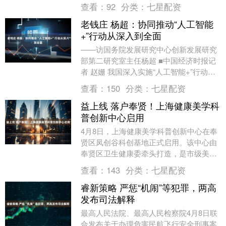
3.86%，现报36.04港元，成交额9....
查看：
92
分类：
七星配资
老钱庄 杨超：协同推动“人工智能
+”行动从深入到全面
——访国务院发展研究中心创新发展研究
部第二研究室主任杨超 ■中国经济时报记
者 赵姗 我国深入实施“人工智能+”行动，
以科技创新引领产业创新、以产业升级促
查看：
150
分类：
七星配资
进科技迭....
益上线 落户奉贤！上海健康美学科
普创新中心启用
4月8日，上海健康美学科普创新中心在奉
贤区凤创谷科创基地正式启用。该中心由
奉贤区卫生健康委牵头打造，是市级美学
健康科普平台，立足东方美谷产业高地，
查看：
143
分类：
七星配资
整合全市优质资....
睿新策略 严惩“机闹”等犯罪，两高
发布司法解释
最高人民法院、最高人民检察院4月8日联
合发布关于办理危害民航飞行安全刑事案