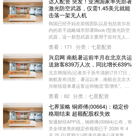
达人配资 突发！亚洲国家率先部署
激光防空武器，仅需1.45美元就能
击落一架无人机
韩国已经开始在前线部队以及包括首尔在
内的若干战略城市部署Block-I型激光防空
武器，这一新型武器主要用于应对无人机
威胁，尤其是来自朝鲜的低空无人机骚
查看：
171
分类：
七星配资
扰。Blo....
兴启网 南航暑运前半月在北京共运
送旅客839万人次，同比增长639%
北京商报讯(记者关子辰牛清妍)7月17日，
南航发布消息，暑运以来，南航在北京大
兴枢纽迎来暑运客运和物流“双增长”。暑
运前半月(7月1日—15日)，南航在北京安
查看：
82
分类：
七星配资
全....
七界策略 铜师傅(00664)：稳定价
格期结束 超额配股权失效
智通财经APP讯，铜师傅(00664)公布，有
关全球发售的稳定价格期已于 2026 年 4
月 25 日(星期六)(即递交香港公开发售申