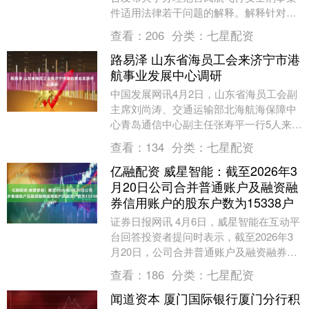
件适用法律若干问题的解释。解释针对现
阶段依法惩治危害民航飞行安全刑事犯罪
查看：
206
分类：
七星配资
的实际情况和存....
路易泽 山东省海员工会来济宁市港
航事业发展中心调研
中国发展网讯4月2日，山东省海员工会副
主席刘尚涛、交通运输部北海航海保障中
心青岛通信中心副主任张寿平一行5人来济
宁市港航事业发展中心开展调研活动。中
查看：
134
分类：
七星配资
心党委副书记....
亿融配资 威星智能：截至2026年3
月20日公司合并普通账户及融资融
券信用账户的股东户数为15338户
证券日报网讯 4月6日，威星智能在互动平
台回答投资者提问时表示，截至2026年3
月20日，公司合并普通账户及融资融券信
用账户的股东户数为15338户。....
查看：
186
分类：
七星配资
闻道资本 厦门国际银行厦门分行积