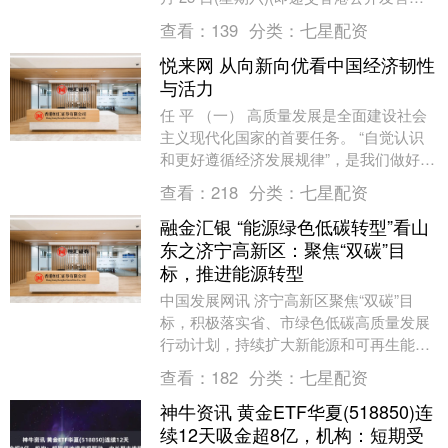
请截止日期后第 30 日....
查看：
139
分类：
七星配资
悦来网 从向新向优看中国经济韧性
与活力
任 平 （一） 高质量发展是全面建设社会
主义现代化国家的首要任务。 “自觉认识
和更好遵循经济发展规律”，是我们做好经
济工作的一条重要经验。 “十五五”开局首
查看：
218
分类：
七星配资
季，....
融金汇银 “能源绿色低碳转型”看山
东之济宁高新区：聚焦“双碳”目
标，推进能源转型
中国发展网讯 济宁高新区聚焦“双碳”目
标，积极落实省、市绿色低碳高质量发展
行动计划，持续扩大新能源和可再生能源
装机规模，提升非化石能源消费比重，能
查看：
182
分类：
七星配资
源绿色低碳转型....
神牛资讯 黄金ETF华夏(518850)连
续12天吸金超8亿，机构：短期受