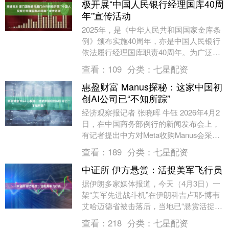
极开展“中国人民银行经理国库40周
年”宣传活动
2025年，是《中华人民共和国国家金库条
例》颁布实施40周年，亦是中国人民银行
依法履行经理国库职责40周年。为广泛普
及国库相关知识，大力宣传经理国库制度
查看：
109
分类：
七星配资
优势，充....
惠盈财富 Manus探秘：这家中国初
创AI公司已“不知所踪”
经济观察报记者 张晓晖 牛钰 2026年4月2
日，在中国商务部例行的新闻发布会上，
有记者提出中方对Meta收购Manus会采取
哪些措施以及企业跨国经营的相关问题....
查看：
189
分类：
七星配资
中证所 伊方悬赏：活捉美军飞行员
据伊朗多家媒体报道，今天（4月3日）一
架“美军先进战斗机”在伊朗科吉卢耶-博韦
艾哈迈德省被击落后，当地已“悬赏活捉美
军飞行员”。 据伊朗塔斯尼姆通讯社稍早
查看：
218
分类：
七星配资
前报道....