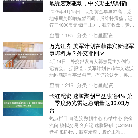
地缘宏观驱动，中长期主线明确
2026年4月15日，现货黄金早盘冲高，受
地缘局势影响短暂回调，后维持震荡，运
行于4800美元/盎司上方，截至收盘，黄金
ETF华夏(518850)上涨0.53%....
查看：
185
分类：
七星配资
万光证券 美军计划在菲律宾新建军
事燃料库？外交部回应
4月14日，外交部发言人郭嘉昆主持例行
记者会。 据报道，美军计划在菲律宾达沃
地区新建军事燃料库。有评论认为，美方
此举旨在强化在西太平洋的燃料补给和后
查看：
216
分类：
七星配资
勤保障能力，....
长红配资 速腾聚创早盘涨逾4% 第
一季度激光雷达总销量达33.03万
台
热点栏目 自选股 数据中心 行情中心 资金
流向 模拟交易 客户端 速腾聚创（02498）
盘初涨超4%，截至发稿，股价上涨