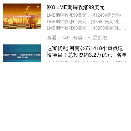
涨8 LME期铜收涨99美元
LME期铜收涨99美元，报12434美元/吨。
LME期铝收涨64美元，报3532美元/吨。
LME期锌收涨63美元，报3290美元/吨。
LME期铅收涨38美元，报....
查看：
149
分类：
七星配资
达宝优配 河南公布1418个重点建
设项目！总投资约3.2万亿元 | 名单
【大河财立方消息】4月2日消息，河南省
发展和改革委员会日前发布2026年河南省
重点建设项目名单。 2026年河南省重点项
目共计1418个、总投资约3.2万亿元，....
查看：
93
分类：
七星配资
维海配资 什么情况下可以给亲朋好
友推股票?
投资是一个非常复杂的事，原则上双方认
识不在相邻水平线上，这事儿就不能做。
当然，我们A股股民本身就没什么原则，
所以这事儿还得掰开拆解一下： ①、要留