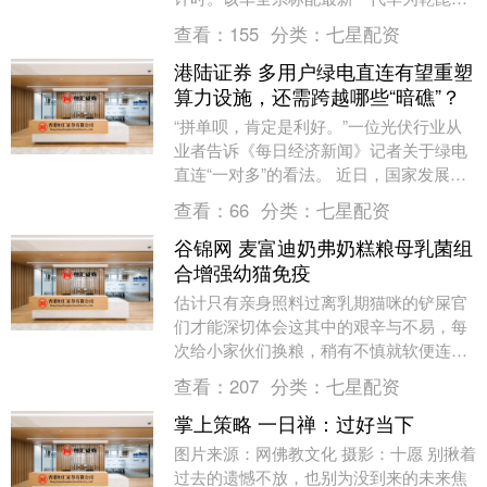
驾ADS 5.0，即将以“豪华科技全地形S....
查看：
155
分类：
七星配资
港陆证券 多用户绿电直连有望重塑
算力设施，还需跨越哪些“暗礁”？
“拼单呗，肯定是利好。”一位光伏行业从
业者告诉《每日经济新闻》记者关于绿电
直连“一对多”的看法。 近日，国家发展改
革委、国家能源局发布《关于有序推动多
查看：
66
分类：
七星配资
用户绿电直....
谷锦网 麦富迪奶弗奶糕粮母乳菌组
合增强幼猫免疫
估计只有亲身照料过离乳期猫咪的铲屎官
们才能深切体会这其中的艰辛与不易，每
次给小家伙们换粮，稍有不慎就软便连
连；一旦不小心喂错了食物，立马呕吐不
查看：
207
分类：
七星配资
止。看着它娇小且脆....
掌上策略 一日禅：过好当下
图片来源：网佛教文化 摄影：十愿 别揪着
过去的遗憾不放，也别为没到来的未来焦