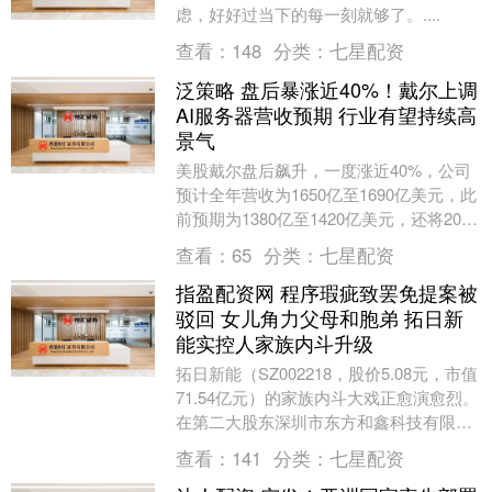
虑，好好过当下的每一刻就够了。....
查看：
148
分类：
七星配资
泛策略 盘后暴涨近40%！戴尔上调
AI服务器营收预期 行业有望持续高
景气
美股戴尔盘后飙升，一度涨近40%，公司
预计全年营收为1650亿至1690亿美元，此
前预期为1380亿至1420亿美元，还将2027
财年AI服务器营收预期从此前的....
查看：
65
分类：
七星配资
指盈配资网 程序瑕疵致罢免提案被
驳回 女儿角力父母和胞弟 拓日新
能实控人家族内斗升级
拓日新能（SZ002218，股价5.08元，市值
71.54亿元）的家族内斗大戏正愈演愈烈。
在第二大股东深圳市东方和鑫科技有限公
司（以下简称东方和鑫）提请罢免实际....
查看：
141
分类：
七星配资