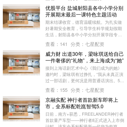
冷”，但如....
优股平台 盐城射阳县各中小学分别
开展期末最后一课特色主题活动
期末结课收官，德育温暖续航。为扎实做
好暑期安全教育，引导学生科学规划假期
生活，射阳县各中小学分别开展学段专属
的期末最后一课特色主题活动。让学生带
查看：
141
分类：
七星配资
着收获与期许，平....
威力财 出道30年，梁咏琪送给自己
一件奢侈的“礼物”，来上海成为“她”
接到上海话剧艺术中心《我们成为的她》
邀约时，梁咏琪有过挣扎，“我从未真正演
过一部话剧，更何况是用普通话演出。50
岁这一年，要不要给自己这样一个巨大的
查看：
155
分类：
七星配资
挑战？” 7....
京融实配 神行者首款新车即将上
市，全系标配乾崑智驾5.0
日前，南方+获悉，FREELANDER神行者
首款量产车型——神行者8正式进入上市倒
计时。该车全系标配最新一代华为乾崑智