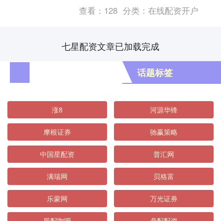
查看：
128
分类：
在线配资开户
七星配资文章已加载完成
话题标签
涨8
河源华锋
摩根证券
驰赢策略
中国星配资
普汇网
满瑞网
贝格富
乐蒙网
万光证券
股配咖吧
鼎配配资