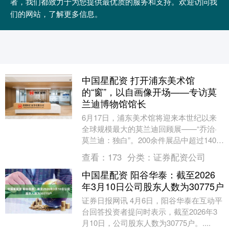
者，我们都致力于为您提供最优质的服务和支持。欢迎访问我
们的网站，了解更多信息。
中国星配资 打开浦东美术馆
的“窗”，以自画像开场——专访莫
兰迪博物馆馆长
6月17日，浦东美术馆将迎来本世纪以来
全球规模最大的莫兰迪回顾展——“乔治·
莫兰迪：独白”。200余件展品中超过140件
为莫兰迪真迹，逾120件作品涵盖油画、
查看：
173
分类：
证券配资公司
蚀....
中国星配资 阳谷华泰：截至2026
年3月10日公司股东人数为30775户
证券日报网讯 4月6日，阳谷华泰在互动平
台回答投资者提问时表示，截至2026年3
月10日，公司股东人数为30775户。....