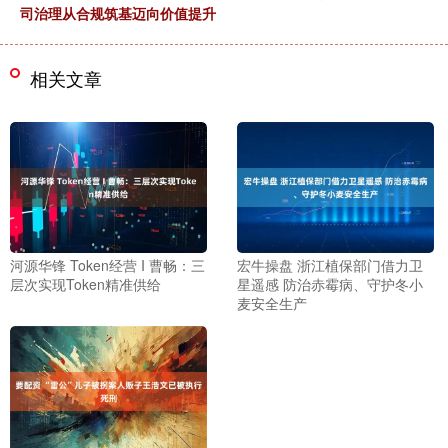
司治理从合规筑基迈向价值提升
相关文章
河源华锋 Token经营 I 曹畅：三
宏牛操盘 浙江植保部门借力卫
层次实现Token精准供给
星遥感 防治赤霉病、守护冬小
麦安全生产