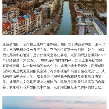
最后是咸阳，它排在三线城市第94位。咸阳位于陕西省中部，渭河北
岸，与西安相距仅一条河之遥。它的区位优势十分明显，处在中国版
图的几何中心附近，是古代丝绸之路的要道。咸阳的经济总量到2025
年已经超过了3100亿元，在陕西省内排在前列。这里工业基础较好，
有彩虹玻璃、法士特传动等知名企业。咸阳交通十分便利，西安咸阳
国际机场是我国重要的航空港，有多条铁路和高速公路在此交汇。咸
阳有陕西中医药大学、咸阳师范学院等高等院校以及职业教育的发
展。咸阳历史文化是不能与之相比的。乾陵是武则天和唐高宗的合葬
墓，袁家村具有典型的关中民俗，咸阳湖景区是市民休闲的好去处。