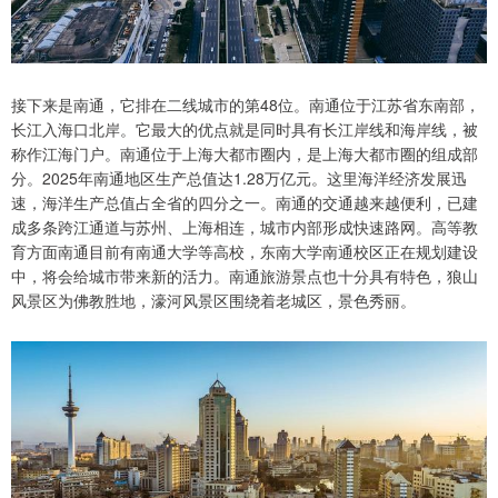
接下来是南通，它排在二线城市的第48位。南通位于江苏省东南部，
长江入海口北岸。它最大的优点就是同时具有长江岸线和海岸线，被
称作江海门户。南通位于上海大都市圈内，是上海大都市圈的组成部
分。2025年南通地区生产总值达1.28万亿元。这里海洋经济发展迅
速，海洋生产总值占全省的四分之一。南通的交通越来越便利，已建
成多条跨江通道与苏州、上海相连，城市内部形成快速路网。高等教
育方面南通目前有南通大学等高校，东南大学南通校区正在规划建设
中，将会给城市带来新的活力。南通旅游景点也十分具有特色，狼山
风景区为佛教胜地，濠河风景区围绕着老城区，景色秀丽。