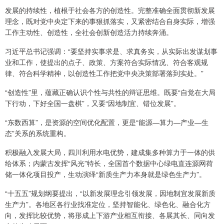
发展的持续性，植根于社会各方的创造性。完整准确全面贯彻新发展
理念，既对党中央定下来的事狠抓落实，又紧密结合自身实际，增强
工作主动性、创造性，全社会创新创造活力持续奔涌。
习近平总书记强调：“要坚持实事求是、求真务实，从实际出发谋划事
业和工作，使提出的点子、政策、方案符合实际情况、符合客观规
律、符合科学精神，以创造性工作把党中央决策部署落到实处。”
“创造性”里，蕴藏正确认识个性与共性的辩证思维。既要“自觉在大局
下行动，下好全国一盘棋”，又要“因地制宜、错位发展”。
“东数西算”，是资源的空间优化配置，更是“能源—算力—产业—生
态”关系的系统重构。
积极融入发展大局，四川利用水电优势，建成集多种算力于一体的供
给体系；内蒙古发挥“风光”特长，全国首个数据中心绿电直连源网荷
储一体化项目投产，生动演绎“新质生产力本身就是绿色生产力”。
“十五五”规划纲要提出，“以新发展理念引领发展，因地制宜发展新质
生产力”。各地区各行业找准定位，坚持智能化、绿色化、融合化方
向，发挥比较优势，将形成上下游产业相互衔接、各展其长、同向发