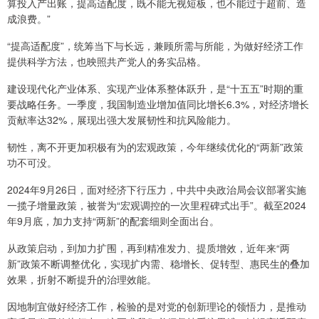
算投入产出账，提高适配度，既不能无视短板，也不能过于超前、造
成浪费。”
“提高适配度”，统筹当下与长远，兼顾所需与所能，为做好经济工作
提供科学方法，也映照共产党人的务实品格。
建设现代化产业体系、实现产业体系整体跃升，是“十五五”时期的重
要战略任务。一季度，我国制造业增加值同比增长6.3%，对经济增长
贡献率达32%，展现出强大发展韧性和抗风险能力。
韧性，离不开更加积极有为的宏观政策，今年继续优化的“两新”政策
功不可没。
2024年9月26日，面对经济下行压力，中共中央政治局会议部署实施
一揽子增量政策，被誉为“宏观调控的一次里程碑式出手”。截至2024
年9月底，加力支持“两新”的配套细则全面出台。
从政策启动，到加力扩围，再到精准发力、提质增效，近年来“两
新”政策不断调整优化，实现扩内需、稳增长、促转型、惠民生的叠加
效果，折射不断提升的治理效能。
因地制宜做好经济工作，检验的是对党的创新理论的领悟力，是推动