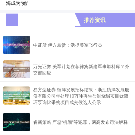
海成为“她”
推荐资讯
中证所 伊方悬赏：活捉美军飞行员
万光证券 美军计划在菲律宾新建军事燃料库？外
交部回应
易方达证券 镇洋发展招标结果：浙江镇洋发展股
份有限公司年处理10万吨再生盐制烧碱项目钛液
环泵询比采购项目成交候选人公示
睿新策略 严惩“机闹”等犯罪，两高发布司法解释