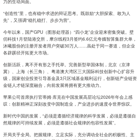
力的生动局面。
“创造性”里，也有稳中求进的辩证思考。既鼓励“大胆探索、敢为人
先”，又强调“稳扎稳打、步步为营”。
今年以来，国产GPU（图形处理器）“四小龙”企业迎来密集突破。壁
仞科技1月登陆港交所，摩尔线程3月签约6.6亿元夸娥智算集群大单，
沐曦股份的注册开发者用户突破30万人……虽处于同一赛道，但企业
各辟蹊径开拓更大市场。
创新活跃，离不开有形之手托举。完善新型举国体制，北京（京津
冀）、上海（长三角）、粤港澳大湾区三大国际科技创新中心扩容升
级，国家创业投资引导基金及3只区域基金顺利运行，创新链产业链资
金链人才链深度融合，向前发展将拥有更大推动力。
苹果公司首席执行官蒂姆·库克在中国发展高层论坛2026年年会上感
叹：创新精神正深刻改变中国制造业，产业进步的速度令世界惊叹。
新时代中国的发展，“必须是遵循经济规律的科学发展，必须是遵循自
然规律的可持续发展，必须是遵循社会规律的包容性发展”。
开局关乎全局。把握规律、立足实际，充分调动全社会的积极性、主