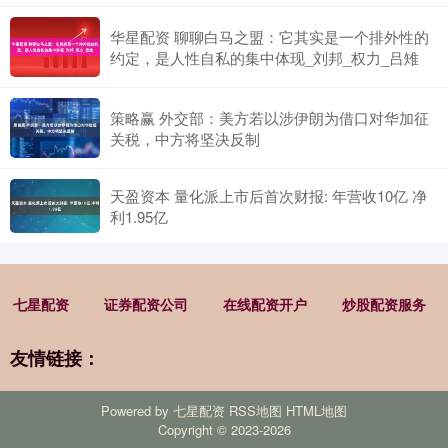
华星配资 聊聊白马之盟：它其实是一个排外性的
约定，是人性自私的集中体现_刘邦_权力_吕雉
策略赢 外交部：美方若以涉伊朗为借口对华加征
关税，中方将坚决反制
天盈资本 量化派上市后首次财报: 年营收10亿 净
利1.95亿
七星配资
证券配资公司
在线配资开户
炒股配资服务
友情链接：
Powered by
七星配资
RSS地图
HTML地图
Copyright
© 2023-2026