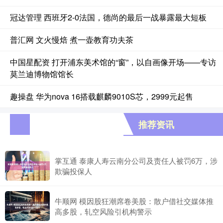
冠达管理 西班牙2-0法国，德尚的最后一战暴露最大短板
普汇网 文火慢焙 煮一壶教育功夫茶
中国星配资 打开浦东美术馆的“窗”，以自画像开场——专访
莫兰迪博物馆馆长
趣操盘 华为nova 16搭载麒麟9010S芯，2999元起售
推荐资讯
掌互通 泰康人寿云南分公司及责任人被罚6万，涉
欺骗投保人
牛顺网 模因股狂潮席卷美股：散户借社交媒体推
高多股，轧空风险引机构警示