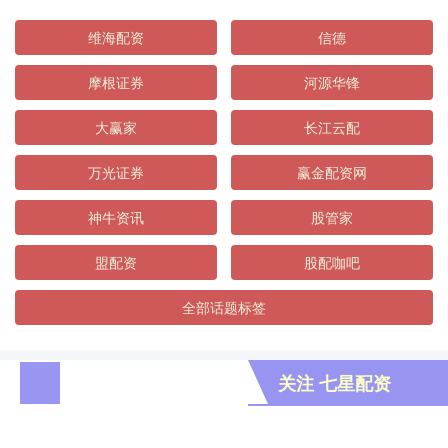
维海配资
信德
摩根证券
河源华锋
大赢家
长江云配
万光证券
赢金配资网
神牛资讯
股管家
盟配资
股配咖吧
全部话题标签
关注 七星配资