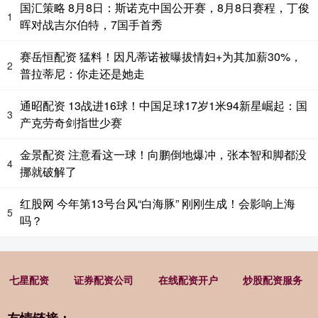
国汇策略 8月8日：斯诺克中国公开赛，8月8日赛程，丁俊
1
晖对战吉尔伯特，7国手首秀
赛岳恒配资 猛料！因凡蒂诺被曝拔情妇+为其加薪30%，
2
普拉蒂尼：你走还是她走
通昭配资 13战进16球！中国足球17岁1米94新星崛起：国
3
产克劳奇剑指世少赛
金景配资 注意看这一球！向鹏倒地爆冲，张本智和脚都没
4
挪就破解了
红股网 今年第13号台风“白海豚” 刚刚生成！会影响上海
5
吗？
七星配资
证券配资公司
在线配资开户
炒股配资服务
友情链接：