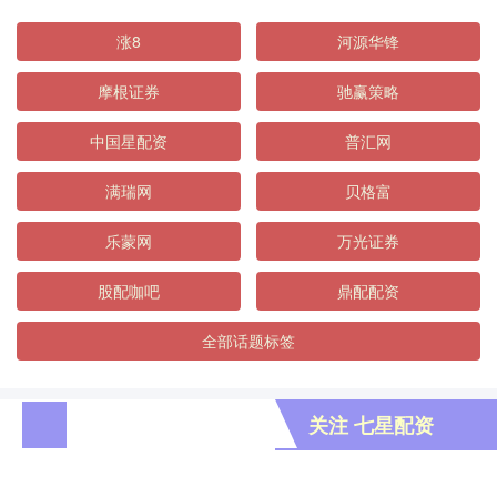
涨8
河源华锋
摩根证券
驰赢策略
中国星配资
普汇网
满瑞网
贝格富
乐蒙网
万光证券
股配咖吧
鼎配配资
全部话题标签
关注 七星配资