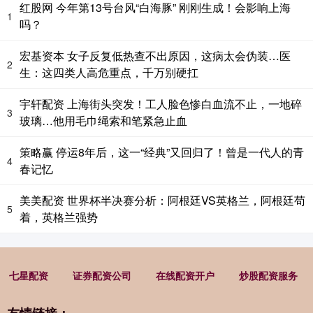
红股网 今年第13号台风“白海豚” 刚刚生成！会影响上海
1
吗？
宏基资本 女子反复低热查不出原因，这病太会伪装…医
2
生：这四类人高危重点，千万别硬扛
宇轩配资 上海街头突发！工人脸色惨白血流不止，一地碎
3
玻璃…他用毛巾绳索和笔紧急止血
策略赢 停运8年后，这一“经典”又回归了！曾是一代人的青
4
春记忆
美美配资 世界杯半决赛分析：阿根廷VS英格兰，阿根廷苟
5
着，英格兰强势
七星配资
证券配资公司
在线配资开户
炒股配资服务
友情链接：