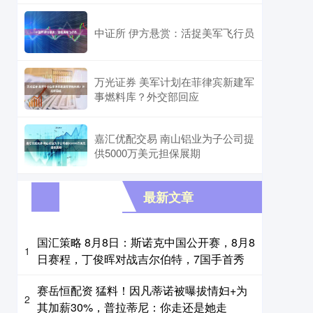
中证所 伊方悬赏：活捉美军飞行员
万光证券 美军计划在菲律宾新建军
事燃料库？外交部回应
嘉汇优配交易 南山铝业为子公司提
供5000万美元担保展期
最新文章
国汇策略 8月8日：斯诺克中国公开赛，8月8
1
日赛程，丁俊晖对战吉尔伯特，7国手首秀
赛岳恒配资 猛料！因凡蒂诺被曝拔情妇+为
2
其加薪30%，普拉蒂尼：你走还是她走