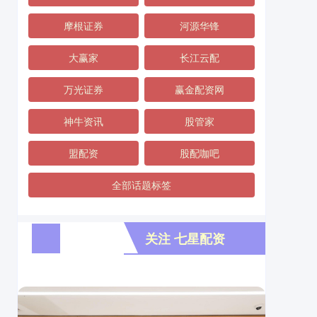
摩根证券
河源华锋
大赢家
长江云配
万光证券
赢金配资网
神牛资讯
股管家
盟配资
股配咖吧
全部话题标签
关注 七星配资