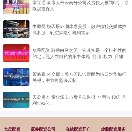
掌互通 泰康人寿云南分公司及责任人被罚6万，涉
欺骗投保人
牛顺网 模因股狂潮席卷美股：散户借社交媒体推
高多股，轧空风险引机构警示
华星配资 聊聊白马之盟：它其实是一个排外性的
约定，是人性自私的集中体现_刘邦_权力_吕雉
策略赢 外交部：美方若以涉伊朗为借口对华加征
关税，中方将坚决反制
天盈资本 量化派上市后首次财报: 年营收10亿 净
利1.95亿
七星配资
证券配资公司
在线配资开户
炒股配资服务